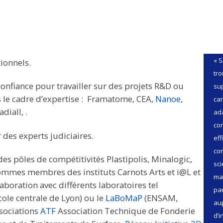
« S
tionnels.
tro
onfiance pour travailler sur des projets R&D ou
sup
le cadre d’expertise : Framatome, CEA,
Nanoe
,
car
diall, .
ada
co
des experts judiciaires.
eff
co
 des pôles de compétitivités Plastipolis, Minalogic,
sci
ommes membres des instituts Carnots Arts et i@L et
ma
laboration avec différents laboratoires tel
par
cole centrale de Lyon) ou le
LaBoMaP
(ENSAM,
au
sociations
ATF
Association Technique de Fonderie
d’