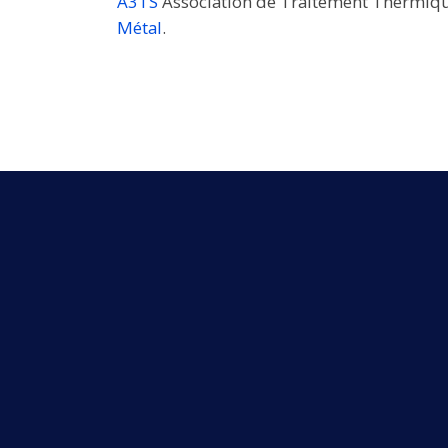
A3TS
Association de Traitement Thermiqu
Métal
.