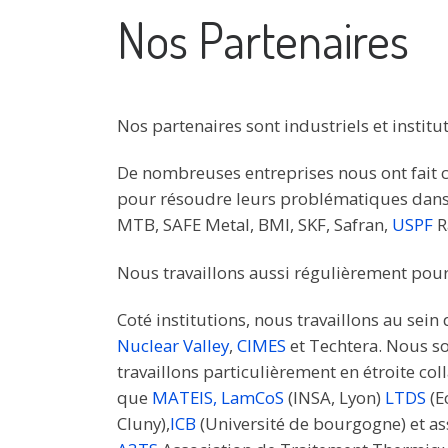
Nos Partenaires
Nos partenaires sont industriels et institu
De nombreuses entreprises nous ont fait c
pour résoudre leurs problématiques dans 
MTB, SAFE Metal, BMI, SKF, Safran,
USP
F
Ra
Nous travaillons aussi régulièrement pour 
Coté institutions, nous travaillons au sein
Nuclear Valley
,
CIMES
et Techtera. Nous s
travaillons particulièrement en étroite col
que
MATEIS,
LamCoS
(INSA, Lyon)
LTDS
(E
Cluny),
ICB
(Université de bourgogne) et as