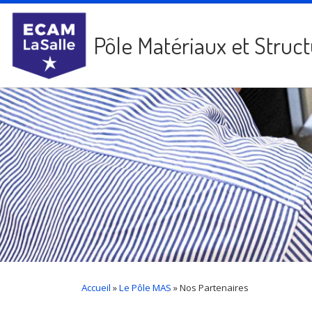
Passer au contenu
Pôle Matériaux et Struc
Accueil
»
Le Pôle MAS
»
Nos Partenaires