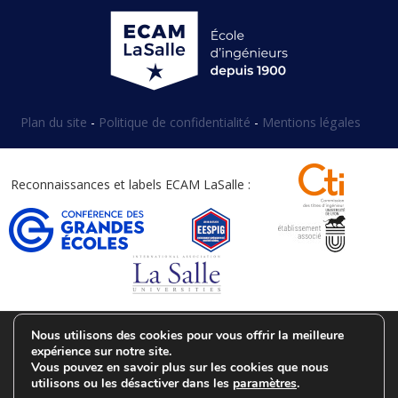
Plan du site
-
Politique de confidentialité
-
Mentions légales
Reconnaissances et labels ECAM LaSalle :
Nous utilisons des cookies pour vous offrir la meilleure
© 2026
Pôle Matériaux et Structures (MAS)
– Tous droits
expérience sur notre site.
réservés
Vous pouvez en savoir plus sur les cookies que nous
utilisons ou les désactiver dans les
paramètres
.